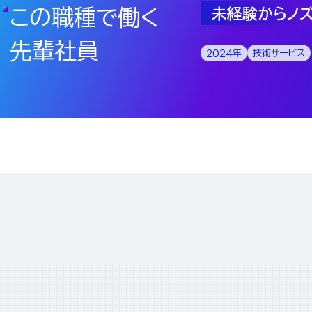
この職種で働く
未経験からノ
この職種で働く
技術の知識を
先輩社員
先輩社員
自分で考えて
2024
年
技術サービス
S.Y
2025
年
営業
この職種で働く
達成感がある
この職種で働く
プログラムが
先輩社員
検査のプロフェ
2020
年
バックオフィス
この職種で働く
先輩社員
目指したい
2019
年
技術・開発
先輩社員
K.R
2023
年
製造