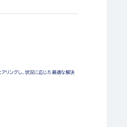
ヒアリングし、状況に応じた最適な解決
、作図を行います。性能や安全性、作業
るお問い合わせに丁寧に対応し、トラブ
しい商品の開発を行います。要望を形に
な形状や構造を具現化する重要な工程で
の提案まで一貫して行います。
くりにつなげる役割です。
ムを作成し、加工精度や生産効率が最大
やメンテナンスを行い、不具合の早期発
試作品の製作や検証を繰り返し行いま
のヒアリングを通じてニーズや課題を丁
方法を提案し、仕様や数量、納期などの
し、受注内容に応じて最適な納期を調整
や技術を来場者へPRします。来場者か
を行います。ものづくりの品質を大きく
す。日々の点検を通じて、生産ラインの
良を重ね、アイデアを実際の形へと昇華
容を理解し、最適な提案につなげるため
。要望に寄り添いながら、最適な解決策
がら社内外の橋渡しを行い、スムーズな製
、提案内容の改善や新たなビジネス機会
操作し、孔あけ・研削・切削などの各種
外観確認などの品質チェックを行い、図
具を製作し、用途や素材に合わせて精密
置の組立を行い、部品の取り付けから調
注業務を担当し、必要な物品が不足する
行や確認、支払処理などの金銭管理を担
応を行い、働きやすい環境づくりをサ
行い、必要な情報が迅速に取り出せる状
す。
み取り、要求される寸法や品質に仕上げ
寧に検証します。品質を保証するうえで
直結するため、高度な技術と繊細な作業
の許されない工程の連続で、正確性と集
ます。スムーズな業務運営を支える基盤
頼を支えるため、細かな確認と慎重な対
応など、人と組織の双方を支える役割を担
が円滑に進むよう、縁の下から会社を支