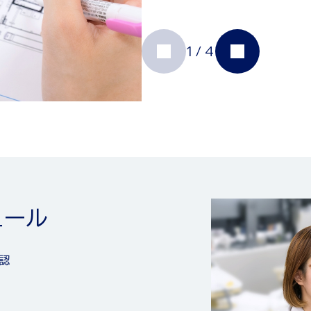
1
/
4
1
1
/
/
3
4
1
1
/
/
4
4
ュール
ュール
ュール
認
ュール
ュール
ェック
、プログラム作成準備
除、メールチェック