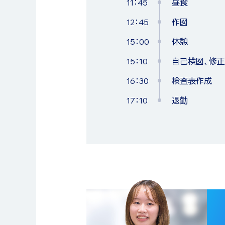
09：30
10：00
見積書作成、
現場
11：45
昼食
8：00
9：00
作業開始
材料受入（納品
10：00
12：00
昼食
プロ
12：45
作図
9：00
10：00
製品の検査
発注伝票/見積
11：45
12：45
メールチェック
昼食
15：00
休憩
10：00
11：45
製品の洗浄、
昼食
13：00～14：00
13：00
打合せ
改善
15：10
自己検図、修正
11：45
13：00
昼食
材料受入（納品
14：00～15：00
17：00
日報作成、メー
プロ
16：30
検査表作成
12：45
14：00
作業再開
発注伝票/見積
15：00～15：10
17：45
退勤
休憩
17：10
退勤
14：00
16：00
修正品の再検
材料調査
15：10～16：10
プロ
15：00
17：10
休憩
退社
16：10～17：10
現場
15：10
検査成績書作
17：10
退勤
17：10
退勤