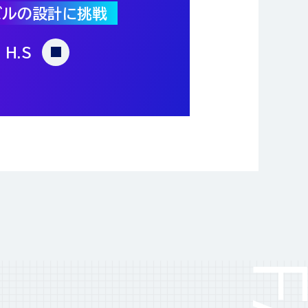
ズルの設計に挑戦
増やし頼られる営業に
結果が出せると
H.S
加工の品質を左右する
ッショナルを
M.R
N.K