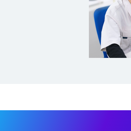
製造への見積依頼
と打合せ
）
グラム作成
り作成
状態確認
会合
）
ルチェック
グラム確認
作成
査
グラム確認、提出
依頼のプログラム作成
成