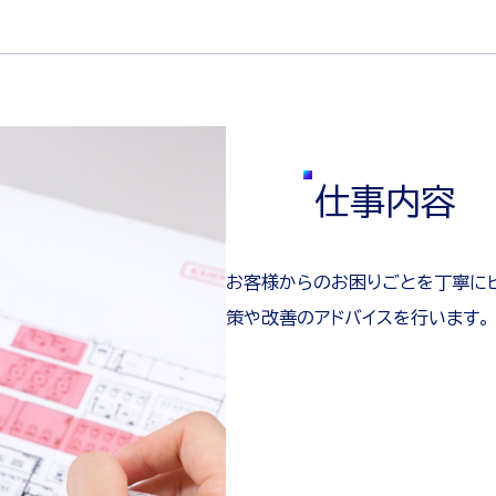
仕事内容
仕事内容
仕事内容
仕事内容
仕事内容
お客様からのお困りごとを丁寧に
お客様の要求に合わせた詳細設計
お客様から寄せられる製品に関す
お客様からのニーズをもとに、新
策や改善のアドバイスを行います。
性を多角的に検討しながら、最適
ル発生時には原因調査から改善策
し、より使いやすく価値ある製品づ
工作機械で使用する加工プログラ
社内で稼働する設備の簡易な保守
新製品の開発や量産化に向けて、
取引先企業を訪問し、担当者から
お客様の課題に合った製品や加工
社内の製造部門や技術部門と連携
国内外の展示会に出展し、自社製品
す。
限発揮されるよう条件設定や改善
見や安定した稼働の確保に努めま
す。性能や品質を確かめながら改
寧に把握します。お客様の業務内
条件を整理して見積を作成します
します。各部署の状況を把握しな
らの声や業界の動向を直接収集し
マシニングセンタなどの工作機械を
加工後の製品について寸法測定や
自社の加工工程で使用する小径工
作業手順書に従って半導体製造装
社内で使用する消耗品や材料の発
経理業務全般に加え、請求書の発
社員の勤怠管理や各種手続きの対
各種書類やデータの整理・管理を
左右する重要な技術業務です。
信頼性向上に貢献する業務です。
させる創造性の高い仕事です。
の基礎となる大切な工程です。
を示す提案力が求められます。
品提供を実現する役割です。
の発掘にもつなげる重要な業務で
加工を行います。図面を正確に読
面どおりに製作されているかを丁
に仕上げます。加工品質の向上に
整、動作確認まで担当します。ミス
ことのないよう在庫状況を管理し
当します。正確な処理が会社の信
ポートします。制度運用や相談対
態を維持します。社内の事務作業
る専門性の高い業務です。
欠かせない重要な工程です。
が求められる仕事です。
中力が求められる業務です。
となる大切な仕事です。
応が求められる業務です。
う大切な業務です。
える重要な仕事です。