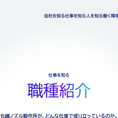
会社を知る
仕事を知る
人を知る
働く環
3分でわかる化繊ノズル製作所
職種紹介
社員インタビュー
福利厚生・制
社長メッセージ
プロジェクトストーリー
仕事を知る
職
種
紹
介
化繊ノズル製作所が、どんな仕事で成り立っているのか。