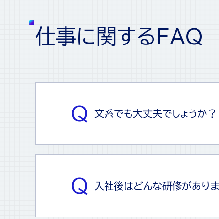
仕
事
に
関
す
る
F
A
Q
文系でも大丈夫でしょうか？
入社後はどんな研修があり