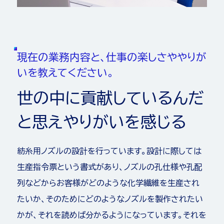
現
在
の
業
務
内
容
と
、
仕
事
の
楽
し
さ
や
や
り
が
い
を
教
え
て
く
だ
さ
い
。
世
の
中
に
貢
献
し
て
い
る
ん
だ
と
思
え
や
り
が
い
を
感
じ
る
紡糸用ノズルの設計を行っています。設計に際しては
生産指令票という書式があり、ノズルの孔仕様や孔配
列などからお客様がどのような化学繊維を生産され
たいか、そのためにどのようなノズルを製作されたい
かが、それを読めば分かるようになっています。それを