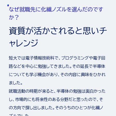
な
ぜ
就
職
先
に
化
繊
ノ
ズ
ル
を
選
ん
だ
の
で
す
か
？
資
質
が
活
か
さ
れ
る
と
思
い
チ
ャ
レ
ン
ジ
短大では電子情報技術科で、プログラミングや電子回
路などを中心に勉強してきました。その延長で半導体
についても学ぶ機会があり、その内容に興味をひかれ
ました。
就職活動の時期が来ると、半導体の勉強は面白かった
し、市場的にも将来性のある分野だと思ったので、そ
の方向で探し出しました。そのうちのひとつが化繊ノ