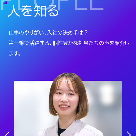
人
を
知
る
仕事のやりがい、入社の決め手は？
第一線で活躍する、個性豊かな社員たちの声を紹介し
ます。