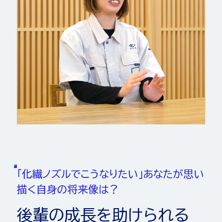
「
化
繊
ノ
ズ
ル
で
こ
う
な
り
た
い
」
あ
な
た
が
思
い
描
く
自
身
の
将
来
像
は
？
後
輩
の
成
長
を
助
け
ら
れ
る