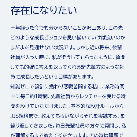
存
在
に
な
り
た
い
一年経った今でも分からないことが沢山あり、この先
どのような成長ビジョンを思い描いていけば良いのか
まだまだ見通せない状況です。しかし近い将来、後輩
社員が入った時に、私がそうしてもらったように、質問
しても的確に答えを返してくれる諸先輩方のような社
員に成長したいという目標があります。
知識ゼロで設計に携わり悪戦苦闘する私に、業務時間
中に毎日約１時間、先輩社員からレクチャーを受ける時
間を設けていただけました。基本的な設計ルールから
ＪＩＳ規格まで、教えてもらいながらそれを実践する、を
繰り返してきました。毎日先輩社員の方々に質問し、私
が理解するまで教えてくださいます。その時は理解で