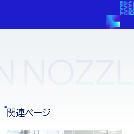
関
連
ペ
ー
ジ